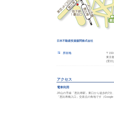
日本不動産投資顧問株式会社
所在地
〒150
東京都
(受付
アクセス
電車利用
JR山の手線「恵比寿駅」東口から徒歩約7分
「恵比寿橋入口」交差点の角地です（Googl