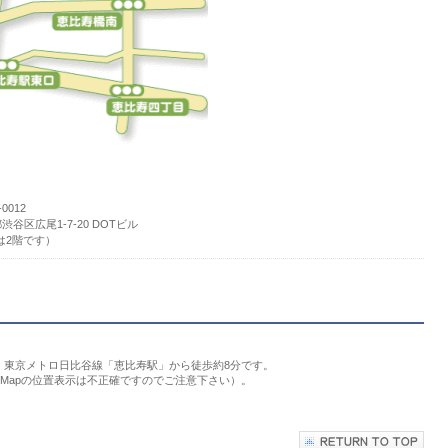
-0012
渋谷区広尾1-7-20 DOTビル
は2階です）
、東京メトロ日比谷線「恵比寿駅」から徒歩約8分です。
e Mapの位置表示は不正確ですのでご注意下さい）。