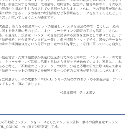
済的」側面に関する情報は、取引価格、成約賃料、空室率、融資条件等々、その収集
の観点から開示がむしろ後退している部分もあります。さらに、その不動産が置かれ
場で収集できるデータや各種の統計調査など取得可能なデータを全てそろえたとして
「穴」が空いてしまうことが通常です。
融の融合、新たな不動産マーケットの整備という大きな潮流の中で、こうした「経済
に関する最大限の努力を払い、また、マーケティング調査の手法を活用し、さらに、
格」を査定し、投資家・レンダーの皆様に提供する業務を主体として参りました。デ
不動産分析、仲介業者インタビュー等）、個別情報をネットで拾う、過去のデータか
動産の市場価格査定という分野では一定の役割を果たして今日に至っていると自負し
動産賃貸・売買情報提供が急速に拡充されて来ると同時に、インターネット等で蓄
タ」をマーケティング活動に活用する動きも進展を見せ始めています。私共は、これ
あると考え、「不動産のビッグデータ」の収集、分析と応用の研究に取り組んで参り
不動産マーケットの情報不足を補完する一つの有力な方法が姿を現しつつあります。
に発展させ、その成果を「MIERU」シリーズ等のプロダクトや不動産評価・アドバ
立てるよう、努めて参ります。
役 佐々木宏之
B上の不動産ビッグデータをベースとしたマンション賃料・価格の自動査定エンジン
ERU_CONDO」の（東京23区限定）完成。