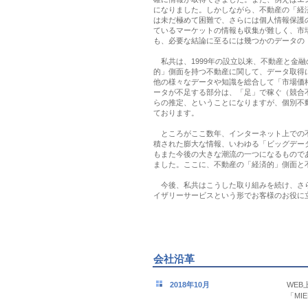
になりました。しかしながら、不動産の「経
は未だ極めて困難で、さらには個人情報保護
ているマーケットの情報も収集が難しく、市
も、必要な結論に至るには幾つかのデータの
私共は、1999年の設立以来、不動産と金
的」側面を持つ不動産に関して、データ取得
他の様々なデータや知識を総合して「市場価
ータが不足する部分は、「足」で稼ぐ（競合
らの推定、ということになりますが、個別不
ております。
ところがここ数年、インターネット上での不
積された膨大な情報、いわゆる「ビッグデー
もまた今後の大きな潮流の一つになるもので
ました。ここに、不動産の「経済的」側面と
今後、私共はこうした取り組みを続け、さら
イザリーサービスという形でお客様のお役に
代表取締
会社沿革
2018年10月
WE
「MI