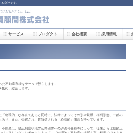
する会社です。
サービス
プロダクト
会社概要
採用情報
。
かった不動産市場をデータで照らします。
を集め、総合します。
「物理的」な存在であると同時に、法律によってその形や規模、権利形態、一部の
もあり、また、売買され、賃貸借される「経済的」側面も持っています。
不動産は、登記制度や地方公共団体への許認可登録等によって、従来から比較的正
ンジニアリング・レポートによって、「物理的」不動産の把握も高い精度でできよう